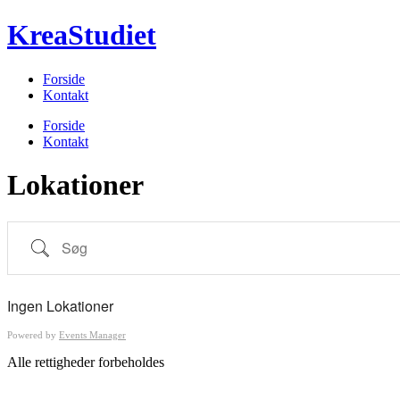
Videre
KreaStudiet
til
indhold
Forside
Kontakt
Menu
Forside
Kontakt
Lokationer
Søg
Ingen Lokationer
Powered by
Events Manager
Alle rettigheder forbeholdes