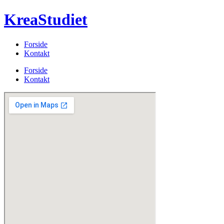
Videre
KreaStudiet
til
indhold
Forside
Kontakt
Menu
Forside
Kontakt