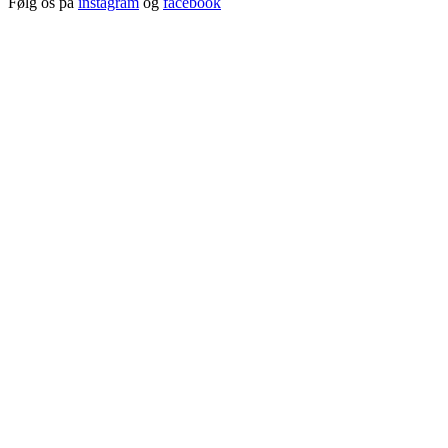
Følg os på
instagram
og
facebook