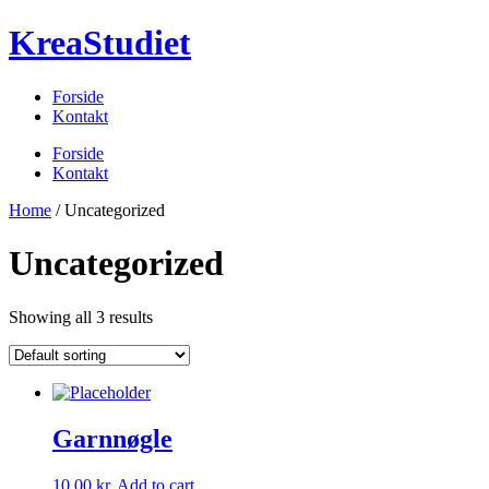
Videre
KreaStudiet
til
indhold
Forside
Kontakt
Menu
Forside
Kontakt
Home
/ Uncategorized
Uncategorized
Showing all 3 results
Garnnøgle
10,00
kr.
Add to cart